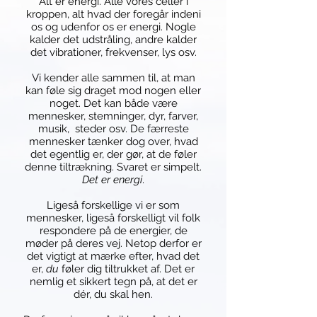
Alt er energi. Alle vores celler i
kroppen, alt hvad der foregår indeni
os og udenfor os er energi. Nogle
kalder det udstråling, andre kalder
det vibrationer, frekvenser, lys osv.
Vi kender alle sammen til, at man
kan føle sig draget mod nogen eller
noget. Det kan både være
mennesker, stemninger, dyr, farver,
musik, steder osv. De færreste
mennesker tænker dog over, hvad
det egentlig er, der gør, at de føler
denne tiltrækning. Svaret er simpelt.
Det er energi
.
Ligeså forskellige vi er som
mennesker, ligeså forskelligt vil folk
respondere på de energier, de
møder på deres vej. Netop derfor er
det vigtigt at mærke efter, hvad det
er,
du
føler dig tiltrukket af. Det er
nemlig et sikkert tegn på, at det er
dér, du skal hen.